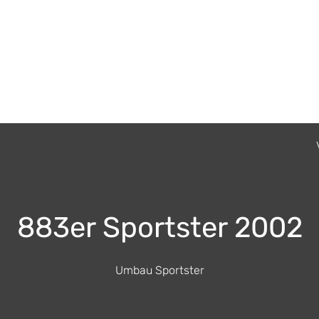
ustomizing
Boss Hoss
Occasionen
Biker-Events
Oli's Events
P
883er Sportster 2002
Umbau Sportster