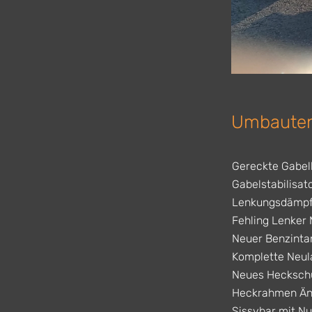
Umbauten
Gereckte Gabel
Gabelstabilisat
Lenkungsdämpf
Fehling Lenker 
Neuer Benzinta
Komplette Neul
Neues Heckschu
Heckrahmen Än
Sissybar mit N